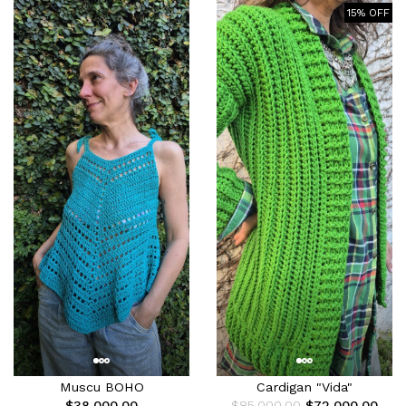
15% OFF
Muscu BOHO
Cardigan "Vida"
$38.000,00
$85.000,00
$72.000,00