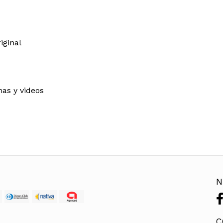
iginal
mas y videos
N
C